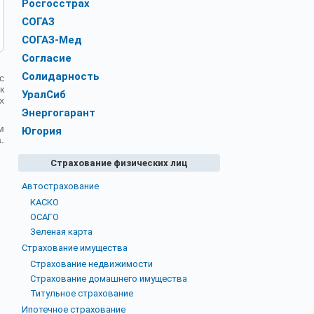
Росгосстрах
СОГАЗ
СОГАЗ-Мед
Согласие
Солидарность
с
к
УралСиб
х
Энергогарант
м
Югория
.
Страхование физических лиц
Автострахование
КАСКО
ОСАГО
Зеленая карта
Страхование имущества
Страхование недвижимости
Страхование домашнего имущества
Титульное страхование
Ипотечное страхование