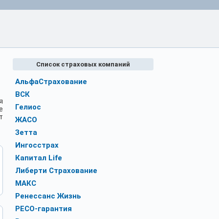
Список страховых компаний
АльфаСтрахование
ВСК
я
Гелиос
е
т
ЖАСО
Зетта
Ингосстрах
Капитал Life
Либерти Страхование
МАКС
Ренессанс Жизнь
РЕСО-гарантия